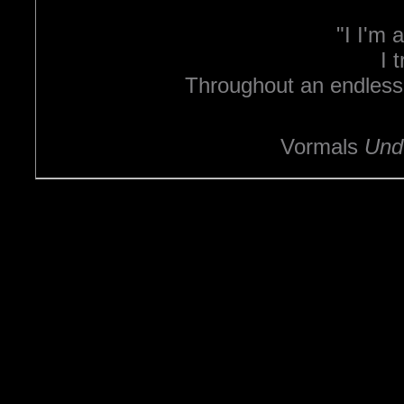
"I I'm 
I 
Throughout an endless 
Vormals
Und