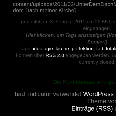
content/uploads/2011/02/UnterDemDachMe
dem Dach meiner Kirche]
gepostet am 3. Februar 2011 um 22:55 Uh
eingetragen.
Hier klicken, um Tags anzuzeigen (Vo
Spoiler!)
Tags:
ideologie
,
kirche
,
perfektion
,
tod
,
tota
können über
RSS 2.0
abgegeben werden. Bo
currently closed.
Die Kommentare sind ge
bad_indicator verwendet
WordPress
Theme vo
Einträge (RSS)